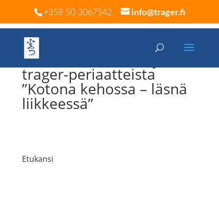
+358 50 3067542
info@trager.fi
Suomenkielinen kirja
trager-periaatteista
”Kotona kehossa – läsnä
liikkeessä”
Etukansi