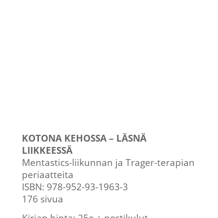
KOTONA KEHOSSA – LÄSNÄ
LIIKKEESSÄ
Mentastics-liikunnan ja Trager-terapian
periaatteita
ISBN: 978-952-93-1963-3
176 sivua
Kirjan hinta: 25e + postikulut.