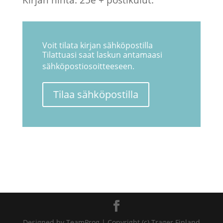
Voit tilata kirjan sähköpostilla
Tilattuasi saat laskun antamaasi
sähköpostiosoitteeseen.
Tilaa sähköpostilla
Designed by TeamProg | Copyright (c) Trager Finland