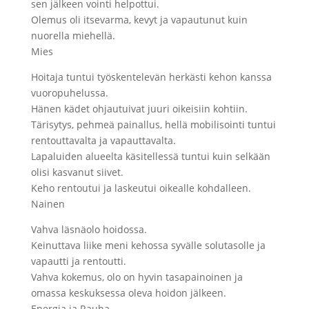
sen jälkeen vointi helpottui.
Olemus oli itsevarma, kevyt ja vapautunut kuin
nuorella miehellä.
Mies
Hoitaja tuntui työskentelevän herkästi kehon kanssa
vuoropuhelussa.
Hänen kädet ohjautuivat juuri oikeisiin kohtiin.
Tärisytys, pehmeä painallus, hellä mobilisointi tuntui
rentouttavalta ja vapauttavalta.
Lapaluiden alueelta käsitellessä tuntui kuin selkään
olisi kasvanut siivet.
Keho rentoutui ja laskeutui oikealle kohdalleen.
Nainen
Vahva läsnäolo hoidossa.
Keinuttava liike meni kehossa syvälle solutasolle ja
vapautti ja rentoutti.
Vahva kokemus, olo on hyvin tasapainoinen ja
omassa keskuksessa oleva hoidon jälkeen.
Energia ja Rauha