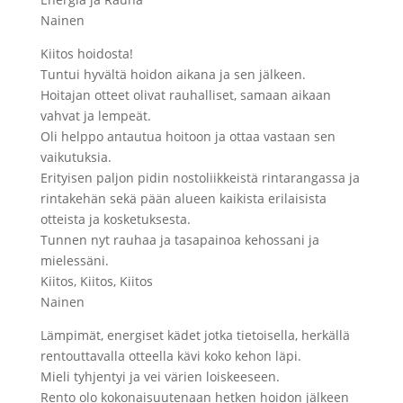
Nainen
Kiitos hoidosta!
Tuntui hyvältä hoidon aikana ja sen jälkeen.
Hoitajan otteet olivat rauhalliset, samaan aikaan
vahvat ja lempeät.
Oli helppo antautua hoitoon ja ottaa vastaan sen
vaikutuksia.
Erityisen paljon pidin nostoliikkeistä rintarangassa ja
rintakehän sekä pään alueen kaikista erilaisista
otteista ja kosketuksesta.
Tunnen nyt rauhaa ja tasapainoa kehossani ja
mielessäni.
Kiitos, Kiitos, Kiitos
Nainen
Lämpimät, energiset kädet jotka tietoisella, herkällä
rentouttavalla otteella kävi koko kehon läpi.
Mieli tyhjentyi ja vei värien loiskeeseen.
Rento olo kokonaisuutenaan hetken hoidon jälkeen