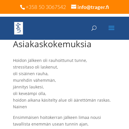
+358 50 3067542
info@trager.fi
Asiakaskokemuksia
Hoidon jälkeen oli rauhoittunut tunne,
stressitaso oli laskenut,
oli sisäinen rauha,
murehdin vähemmän,
jännitys laukesi,
oli keveämpi olla,
hoidon aikana käsitelty alue oli äärettömän raskas.
Nainen
Ensimmäisen hoitokerran jälkeen limaa nousi
tavallista enemmän usean tunnin ajan,