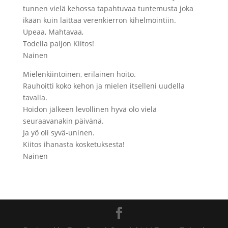
tunnen vielä kehossa tapahtuvaa tuntemusta joka
ikään kuin laittaa verenkierron kihelmöintiin.
Upeaa, Mahtavaa,
Todella paljon Kiitos!
Nainen
Mielenkiintoinen, erilainen hoito.
Rauhoitti koko kehon ja mielen itselleni uudella
tavalla.
Hoidon jälkeen levollinen hyvä olo vielä
seuraavanakin päivänä.
Ja yö oli syvä-uninen.
Kiitos ihanasta kosketuksesta!
Nainen